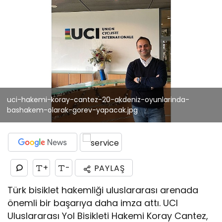
uci-hakemi-koray-cantez-20-akdeniz-oyunlarinda-
bashakem-olarak-gorev-yapacak.jpg
+
-
PAYLAŞ
Türk bisiklet hakemliği uluslararası arenada
önemli bir başarıya daha imza attı. UCI
Uluslararası Yol Bisikleti Hakemi Koray Cantez,