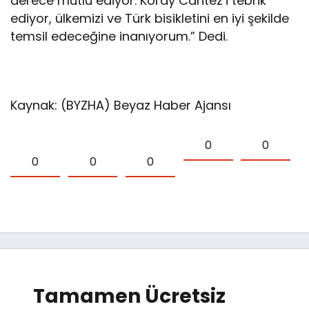
derece mutlu ediyor. Koray Cantez’i tebrik
ediyor, ülkemizi ve Türk bisikletini en iyi şekilde
temsil edeceğine inanıyorum.” Dedi.
Kaynak: (BYZHA) Beyaz Haber Ajansı
0
0
0
0
0
Tamamen Ücretsiz