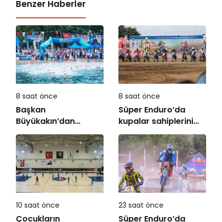
Benzer Haberler
8 saat önce
8 saat önce
Başkan
Süper Enduro’da
Büyükakın’dan
kupalar sahiplerini
uluslararası yarışma
buldu
müjdesi
10 saat önce
23 saat önce
Çocukların
Süper Enduro’da