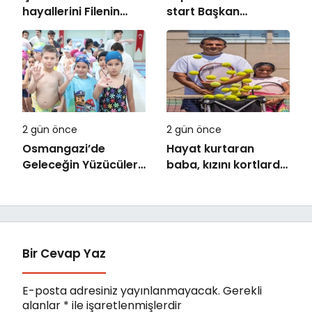
hayallerini Filenin
start Başkan
Sultanları süslüyor
Büyükakın’dan
2 gün önce
2 gün önce
Osmangazi’de
Hayat kurtaran
Geleceğin Yüzücüleri
baba, kızını kortlarda
Sertifikalarını Aldı
şampiyonluğa
hazırlıyor
Bir Cevap Yaz
E-posta adresiniz yayınlanmayacak.
Gerekli
alanlar
*
ile işaretlenmişlerdir