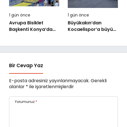
1 gün önce
1 gün önce
Avrupa Bisiklet
Büyükakın’dan
Başkenti Konya’da
Kocaelispor’a büyük
Bisiklet Festivali
moral
Heyecanı Başladı
Bir Cevap Yaz
E-posta adresiniz yayınlanmayacak.
Gerekli
alanlar
*
ile işaretlenmişlerdir
Yorumunuz
*