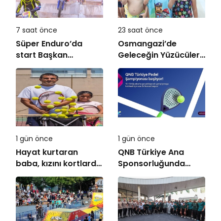
7 saat önce
23 saat önce
Süper Enduro’da
Osmangazi’de
start Başkan
Geleceğin Yüzücüleri
Büyükakın’dan
Sertifikalarını Aldı
1 gün önce
1 gün önce
Hayat kurtaran
QNB Türkiye Ana
baba, kızını kortlarda
Sponsorluğunda
şampiyonluğa
Türkiye’nin İlk Padel
hazırlıyor
Türkiye Şampiyonası
Başlıyor