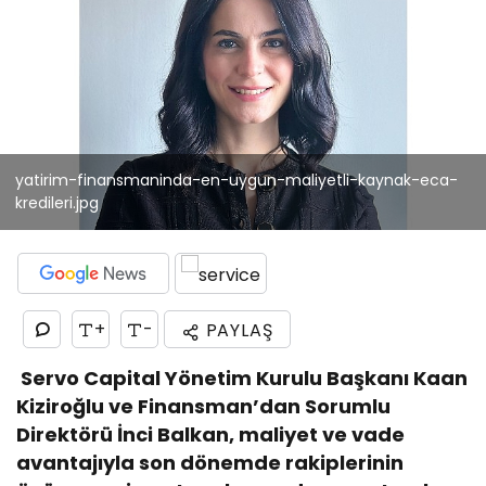
yatirim-finansmaninda-en-uygun-maliyetli-kaynak-eca-
kredileri.jpg
+
-
PAYLAŞ
Servo Capital Yönetim Kurulu Başkanı Kaan
Kiziroğlu ve Finansman’dan Sorumlu
Direktörü İnci Balkan, maliyet ve vade
avantajıyla son dönemde rakiplerinin