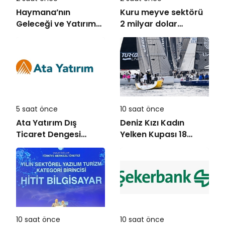
Haymana’nın
Kuru meyve sektörü
Geleceği ve Yatırım
2 milyar dolar
Potansiyeli Masaya
ihracat hedefi için
Yatırıldı
Ankara’dan destek
istedi
5 saat önce
10 saat önce
Ata Yatırım Dış
Deniz Kızı Kadın
Ticaret Dengesi
Yelken Kupası 18
Analiz Raporunu
Ekim’de
Yayımladı
10 saat önce
10 saat önce