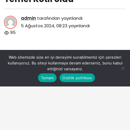
admin
tarafından yayınlandı
5 Ağustos 2024, 08:23
yayınlandı
95
Web sitemizde size en iyi deneyimi sunabilmemiz için çerezleri
kullanıyoruz. Bu siteyi kullanmaya devam ederseniz, bunu kabul
ettiğinizi varsayarız.
Bu web sitesinde en iyi deneyimi yaşamanızı sağlamak
Tamam
Gizlilik politikası
Anasayfa
Akış
Eczaneler
Trafik
Kabul
için çerezler kullanılmaktadır.
calik-enerjinin-yeni-ceosu-temel-kotil-oldu.jpg