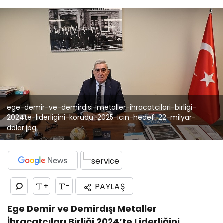
ege-demir-ve-demirdisi-metaller-ihracatcilari-birligi-
2024te-liderligini-korudu-2025-icin-hedef-22-milyar-
dolar.jpg
+
-
PAYLAŞ
Ege Demir ve Demirdışı Metaller
İhracatçıları Birliği 2024’te Liderliğini