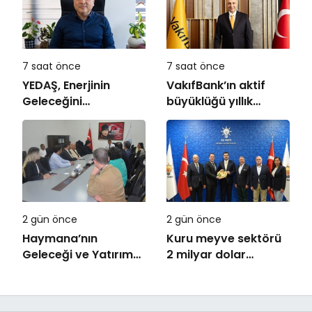
7 saat önce
7 saat önce
YEDAŞ, Enerjinin
VakıfBank’ın aktif
Geleceğini
büyüklüğü yıllık
Şekillendirecek Genç
bazda yüzde 28
Yetenekleri Arıyor
artışla 5,8 trilyon
TL’yi aştı
2 gün önce
2 gün önce
Haymana’nın
Kuru meyve sektörü
Geleceği ve Yatırım
2 milyar dolar
Potansiyeli Masaya
ihracat hedefi için
Yatırıldı
Ankara’dan destek
istedi