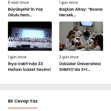
6 saat önce
1 gün önce
Büyükşehir’in Yaz
Başkan Altay: “Bosna
Okulu hem
Hersek
eğlendiriyor hem
Mahallesi’ndeki
öğretiyor
Gençlerimiz İçin Lise
Medeniyet Akademisi
İnşa Ediyoruz”
1 gün önce
2 gün önce
İhya Vakfı’nda 33
Üsküdar Üniversitesi
Hafızın İcazet Sevinci
SHMYO’da 3+1
dönemi başlıyor!
Bir Cevap Yaz