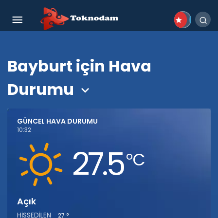
Bayburt için Hava
Durumu
GÜNCEL HAVA DURUMU
10:32
27.5
‎°C
Açık
HISSEDILEN
27 °