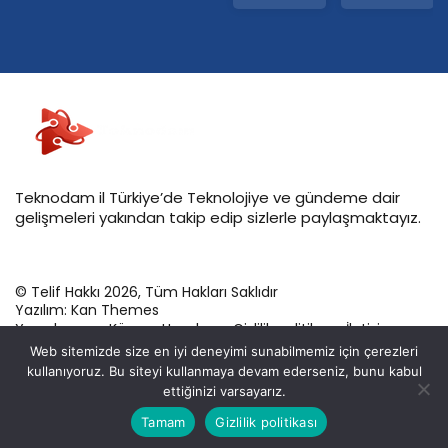
Teknodam il Türkiye’de Teknolojiye ve gündeme dair
gelişmeleri yakından takip edip sizlerle paylaşmaktayız.
© Telif Hakkı 2026, Tüm Hakları Saklıdır
Yazılım:
Kan Themes
Yazarlarımız
Künye
Hesabım
Gizlilik politikası
İletişim
Web sitemizde size en iyi deneyimi sunabilmemiz için çerezleri
kullanıyoruz. Bu siteyi kullanmaya devam ederseniz, bunu kabul
ettiğinizi varsayarız.
Bu web sitesinde en iyi deneyimi yaşamanızı sağlamak
Tamam
Gizlilik politikası
Anasayfa
Akış
Eczaneler
Trafik
Kabul
için çerezler kullanılmaktadır.