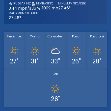
RÜZGAR HIZI
NEM
BASINÇ
MINUMUM SICAKLIK
1009 mb
27.46°
3.44 mph/s
36 %
MAKSIMUM SICAKLIK
27.46°
Perşembe
Cuma
Cumartesi
Pazar
Pazartesi
°
°
°
°
°
27
31
33
26
28
Salı
°
26