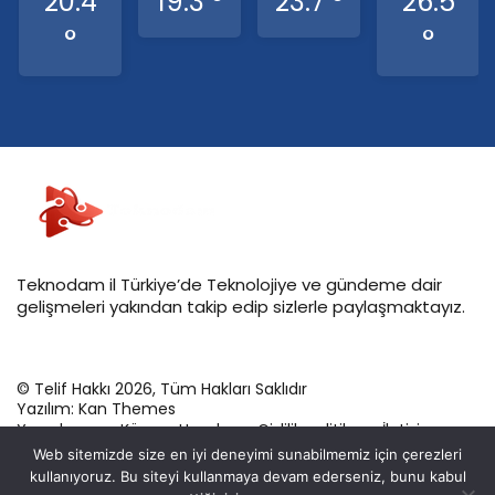
20.4
19.3 °
23.7 °
26.5
°
°
Teknodam il Türkiye’de Teknolojiye ve gündeme dair
gelişmeleri yakından takip edip sizlerle paylaşmaktayız.
© Telif Hakkı 2026, Tüm Hakları Saklıdır
Yazılım:
Kan Themes
Yazarlarımız
Künye
Hesabım
Gizlilik politikası
İletişim
Web sitemizde size en iyi deneyimi sunabilmemiz için çerezleri
kullanıyoruz. Bu siteyi kullanmaya devam ederseniz, bunu kabul