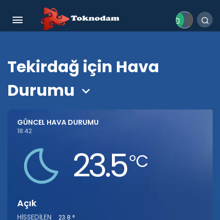
Tekirdağ için Hava
Durumu
GÜNCEL HAVA DURUMU
18:42
23.5
‎°C
Açık
HISSEDILEN
23.8 °