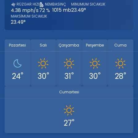
RÜZGAR HIZI
NEM
BASINÇ
MINUMUM SICAKLIK
1015 mb
23.49°
4.38 mph/s
72 %
MAKSIMUM SICAKLIK
23.49°
Pazartesi
Salı
Çarşamba
Perşembe
Cuma
°
°
°
°
°
24
30
31
30
28
Cumartesi
°
27