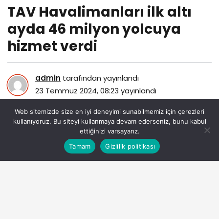
TAV Havalimanları ilk altı
ayda 46 milyon yolcuya
hizmet verdi
admin
tarafından yayınlandı
23 Temmuz 2024, 08:23
yayınlandı
120
Web sitemizde size en iyi deneyimi sunabilmemiz için çerezleri
kullanıyoruz. Bu siteyi kullanmaya devam ederseniz, bunu kabul
ettiğinizi varsayarız.
Bu web sitesinde en iyi deneyimi yaşamanızı sağlamak
Tamam
Gizlilik politikası
Anasayfa
Akış
Eczaneler
Trafik
Kabul
için çerezler kullanılmaktadır.