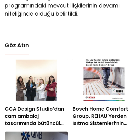
programındaki mevcut ilişkilerinin devamı
niteliğinde olduğu belirtildi.
Göz Atın
GCA Design Studio’dan
Bosch Home Comfort
cam ambalaj
Group, REHAU Yerden
tasarımında bütüncül
Isıtma Sistemleri’nin
yaklaşım
Türkiye’deki tek yetkili
distribütörü oldu