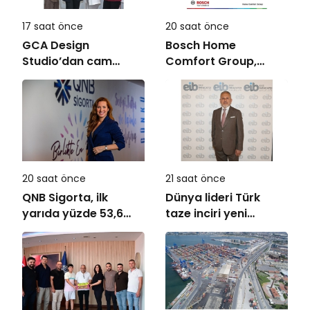
17 saat önce
20 saat önce
GCA Design
Bosch Home
Studio’dan cam
Comfort Group,
ambalaj tasarımında
REHAU Yerden Isıtma
bütüncül yaklaşım
Sistemleri’nin
Türkiye’deki tek
yetkili distribütörü
oldu
20 saat önce
21 saat önce
QNB Sigorta, ilk
Dünya lideri Türk
yarıda yüzde 53,6
taze inciri yeni
büyüyerek 10,66
sezona başladı
milyar TL prim
üretimine ulaştı