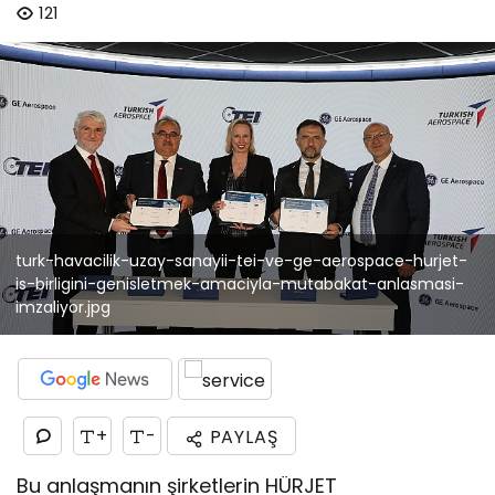
121
turk-havacilik-uzay-sanayii-tei-ve-ge-aerospace-hurjet-
is-birligini-genisletmek-amaciyla-mutabakat-anlasmasi-
imzaliyor.jpg
+
-
PAYLAŞ
Bu anlaşmanın şirketlerin HÜRJET