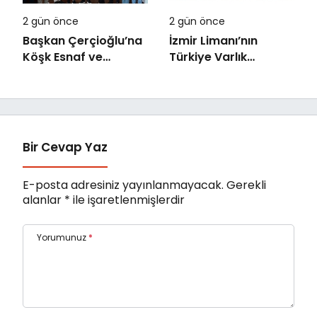
2 gün önce
2 gün önce
Başkan Çerçioğlu’na
İzmir Limanı’nın
Köşk Esnaf ve
Türkiye Varlık
Sanatkârlar
Fonu’na Devri
Odası’ndan Ziyaret
Tamamlandı
Bir Cevap Yaz
E-posta adresiniz yayınlanmayacak.
Gerekli
alanlar
*
ile işaretlenmişlerdir
Yorumunuz
*