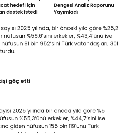
acat hedefi için
Dengesi Analiz Raporunu
n destek istedi
Yayımladı
sayısı 2025 yılında, bir önceki yıla göre %25,2
n nüfusun %56,6’sını erkekler, %43,4’ünü ise
 nüfusun 91 bin 952’sini Türk vatandaşları, 301
şturdu.
işi göç etti
ayısı 2025 yılında bir önceki yıla göre %5
fusun %55,3’ünü erkekler, %44,7’sini ise
şına giden nüfusun 155 bin 119’unu Türk