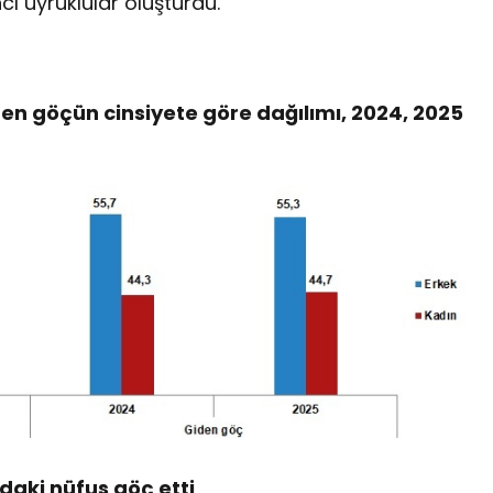
cı uyruklular oluşturdu.
en göçün cinsiyete göre dağılımı, 2024, 2025
daki nüfus göç etti