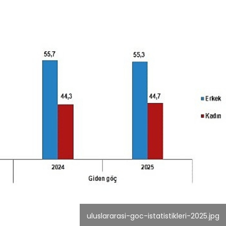
uluslararasi-goc-istatistikleri-2025.jpg