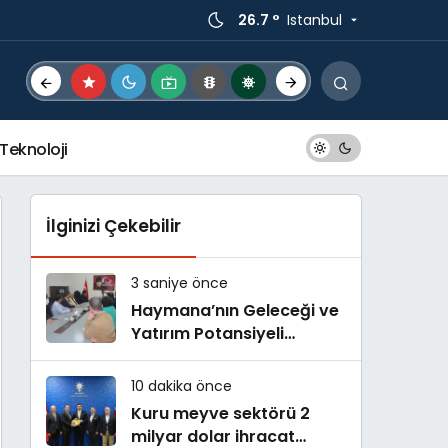
26.7 °
Istanbul
Teknoloji
İlginizi Çekebilir
3 saniye önce
Haymana’nın Geleceği ve
Yatırım Potansiyeli
Masaya Yatırıldı
10 dakika önce
Kuru meyve sektörü 2
milyar dolar ihracat