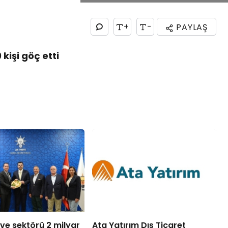
+
-
PAYLAŞ
kişi göç etti
ve sektörü 2 milyar
Ata Yatırım Dış Ticaret