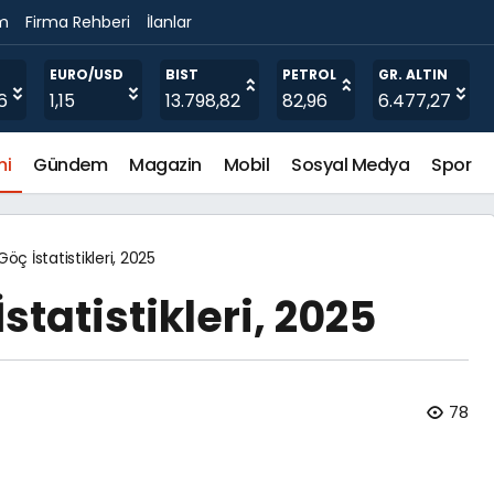
im
Firma Rehberi
İlanlar
EURO/USD
BIST
PETROL
GR. ALTIN
6
1,15
13.798,82
82,96
6.477,27
mi
Gündem
Magazin
Mobil
Sosyal Medya
Spor
Göç İstatistikleri, 2025
statistikleri, 2025
78