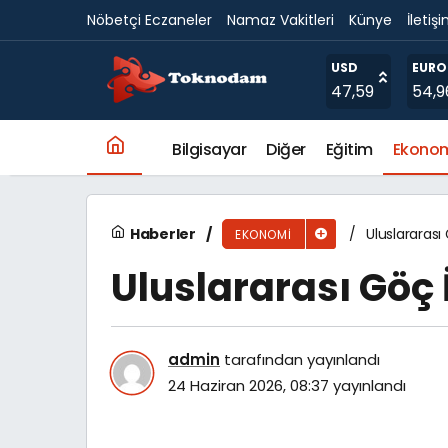
Nöbetçi Eczaneler
Namaz Vakitleri
Künye
İletiş
Uluslararası Göç İstatistikleri, 2025
USD
EURO
47,59
54,9
Bilgisayar
Diğer
Eğitim
Ekono
Haberler
Uluslararası 
EKONOMI
Uluslararası Göç İ
admin
tarafından yayınlandı
24 Haziran 2026, 08:37
yayınlandı