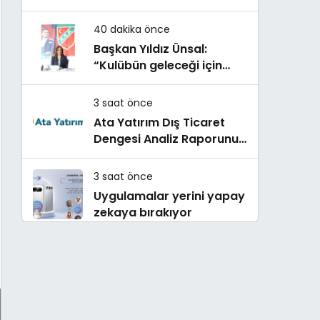
hedefi için Ankara’dan
destek istedi
40 dakika önce
Başkan Yıldız Ünsal:
“Kulübün geleceği için
ortak irade oluşturulmalı”
3 saat önce
Ata Yatırım Dış Ticaret
Dengesi Analiz Raporunu
Yayımladı
3 saat önce
Uygulamalar yerini yapay
zekaya bırakıyor