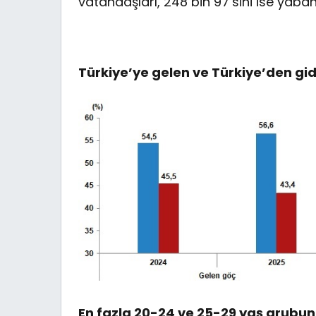
vatandaşları, 248 bin 97’sini ise yaban
Türkiye’ye gelen ve Türkiye’den gid
En fazla 20-24 ve 25-29 yaş grubun